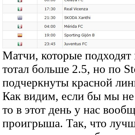
Матчи, которые подходят 
тотал больше 2.5, но по S
подчеркнуты красной лин
Как видим, если бы мы не
то в этот день у нас вооб
проигрыша. Так, что лучш