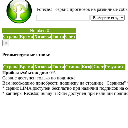
Forecast - сервис прогнозов на различные с
Number:
0
Страна
Время
Хозяева
Гости
Счет
×
Рекомендуемые ставки
Страна
Время
Хозяева
Гости
Ставка
Коэф
Счет
Результат
Прибыль/убыток дня:
0%
Сервис доступен только по подписке.
Вам необходимо приобрести подписку на странице "Сервисы" 
* сервис LIMA доступен бесплатно при наличии подписок на сер
* капперы Rezistor, Sunny и Rider доступен при наличии подпис